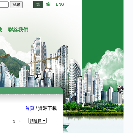
繁
简
ENG
載
聯絡我們
首頁
/ 資源下載
1
頁: